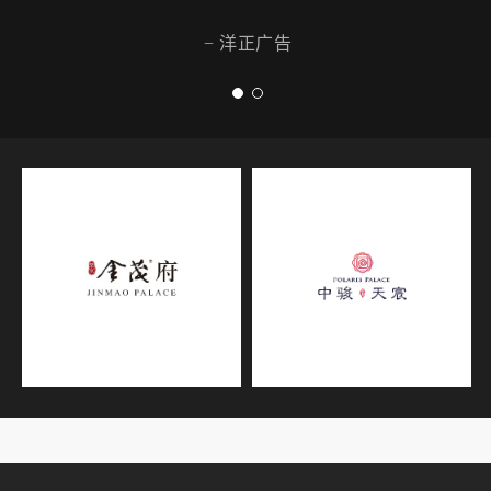
− 洋正广告
Crowngreen casino online